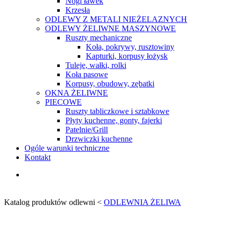
Nogi ławek
Krzesła
ODLEWY Z METALI NIEŻELAZNYCH
ODLEWY ŻELIWNE MASZYNOWE
Ruszty mechaniczne
Koła, pokrywy, rusztowiny
Kapturki, korpusy łożysk
Tuleje, wałki, rolki
Koła pasowe
Korpusy, obudowy, zębatki
OKNA ŻELIWNE
PIECOWE
Ruszty tabliczkowe i sztabkowe
Płyty kuchenne, gonty, fajerki
Patelnie/Grill
Drzwiczki kuchenne
Ogóle warunki techniczne
Kontakt
search
Katalog produktów odlewni
<
ODLEWNIA ŻELIWA