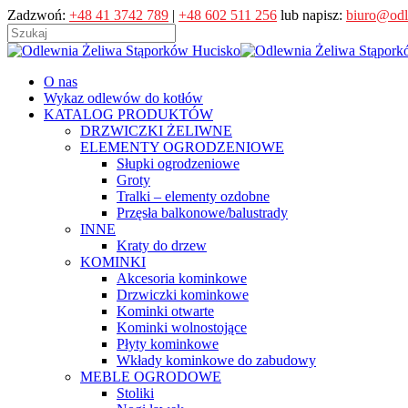
Skip
Zadzwoń:
+48 41 3742 789
|
+48 602 511 256
lub napisz:
biuro@odl
to
main
Close
content
Search
search
Menu
O nas
Wykaz odlewów do kotłów
KATALOG PRODUKTÓW
DRZWICZKI ŻELIWNE
ELEMENTY OGRODZENIOWE
Słupki ogrodzeniowe
Groty
Tralki – elementy ozdobne
Przęsła balkonowe/balustrady
INNE
Kraty do drzew
KOMINKI
Akcesoria kominkowe
Drzwiczki kominkowe
Kominki otwarte
Kominki wolnostojące
Płyty kominkowe
Wkłady kominkowe do zabudowy
MEBLE OGRODOWE
Stoliki